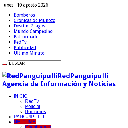
lunes , 10 agosto 2026
Bomberos
Crónicas de Muñozo
Destino 7 lagos
Mundo Campesino
Patrocinado
RedTv
Publicidad
Ultimo Minuto
RedPanguipulli
Agencia de Información y Noticias
INICIO
RedTv
Policial
Bomberos
PANGUIPULLI
NELTUME
Choshuenco