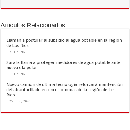
e
tt
ai
m
b
er
l
p
o
ar
Articulos Relacionados
o
ti
k
r
Llaman a postular al subsidio al agua potable en la región
de Los Ríos
7 julio, 2026
Suralis llama a proteger medidores de agua potable ante
nueva ola polar
1 julio, 2026
Nuevo camión de última tecnología reforzará mantención
del alcantarillado en once comunas de la región de Los
Ríos
25 junio, 2026