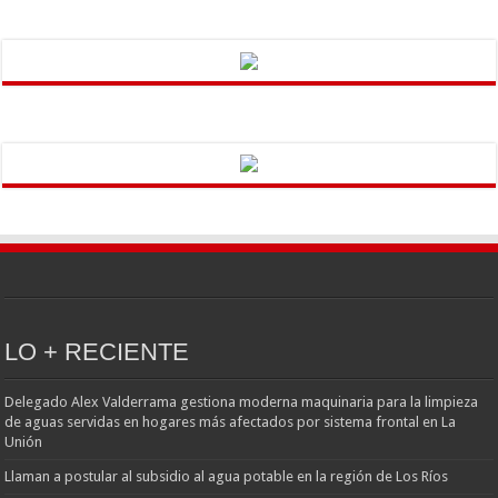
LO + RECIENTE
Delegado Alex Valderrama gestiona moderna maquinaria para la limpieza
de aguas servidas en hogares más afectados por sistema frontal en La
Unión
Llaman a postular al subsidio al agua potable en la región de Los Ríos