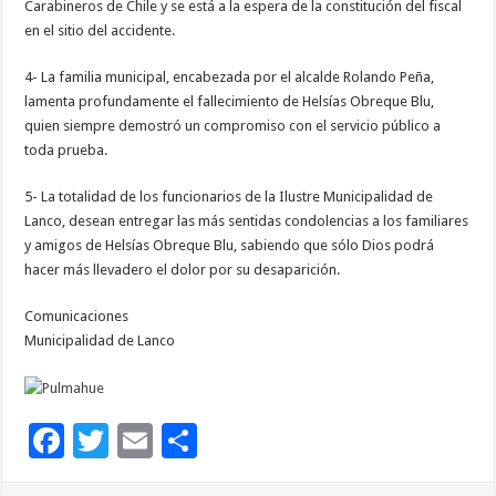
Carabineros de Chile y se está a la espera de la constitución del fiscal
en el sitio del accidente.
4- La familia municipal, encabezada por el alcalde Rolando Peña,
lamenta profundamente el fallecimiento de Helsías Obreque Blu,
quien siempre demostró un compromiso con el servicio público a
toda prueba.
5- La totalidad de los funcionarios de la Ilustre Municipalidad de
Lanco, desean entregar las más sentidas condolencias a los familiares
y amigos de Helsías Obreque Blu, sabiendo que sólo Dios podrá
hacer más llevadero el dolor por su desaparición.
Comunicaciones
Municipalidad de Lanco
F
T
E
C
ac
wi
m
o