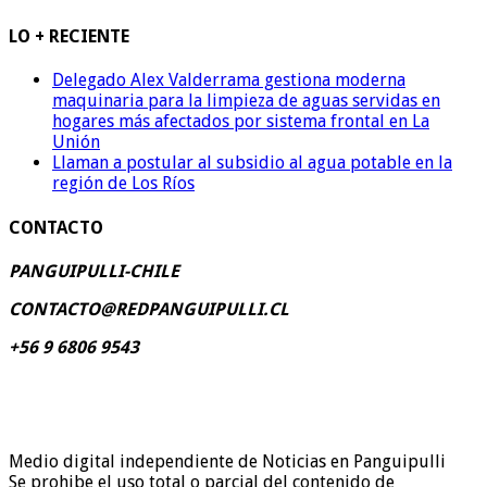
LO + RECIENTE
Delegado Alex Valderrama gestiona moderna
maquinaria para la limpieza de aguas servidas en
hogares más afectados por sistema frontal en La
Unión
Llaman a postular al subsidio al agua potable en la
región de Los Ríos
CONTACTO
PANGUIPULLI-CHILE
CONTACTO@REDPANGUIPULLI.CL
+56 9 6806 9543
Medio digital independiente de Noticias en Panguipulli
Se prohibe el uso total o parcial del contenido de