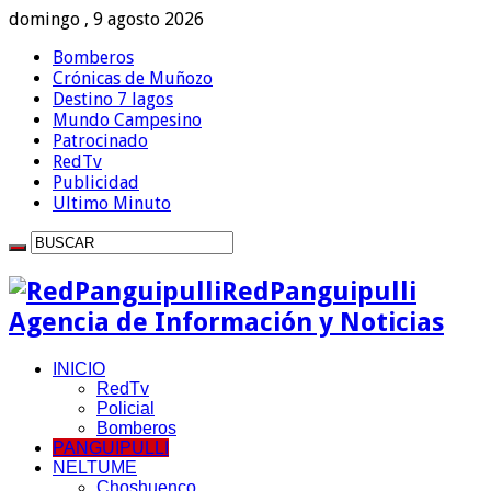
domingo , 9 agosto 2026
Bomberos
Crónicas de Muñozo
Destino 7 lagos
Mundo Campesino
Patrocinado
RedTv
Publicidad
Ultimo Minuto
RedPanguipulli
Agencia de Información y Noticias
INICIO
RedTv
Policial
Bomberos
PANGUIPULLI
NELTUME
Choshuenco