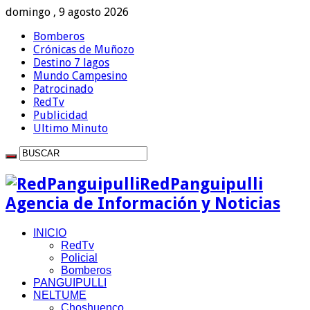
domingo , 9 agosto 2026
Bomberos
Crónicas de Muñozo
Destino 7 lagos
Mundo Campesino
Patrocinado
RedTv
Publicidad
Ultimo Minuto
RedPanguipulli
Agencia de Información y Noticias
INICIO
RedTv
Policial
Bomberos
PANGUIPULLI
NELTUME
Choshuenco