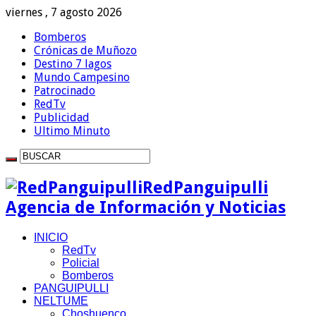
viernes , 7 agosto 2026
Bomberos
Crónicas de Muñozo
Destino 7 lagos
Mundo Campesino
Patrocinado
RedTv
Publicidad
Ultimo Minuto
RedPanguipulli
Agencia de Información y Noticias
INICIO
RedTv
Policial
Bomberos
PANGUIPULLI
NELTUME
Choshuenco