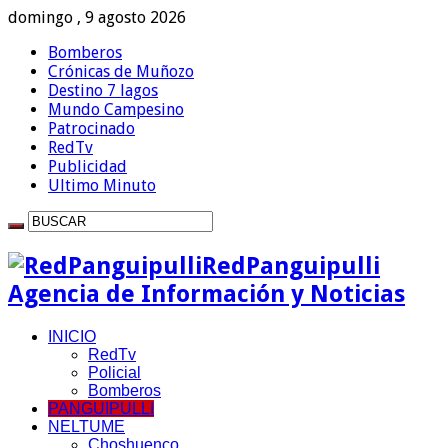
domingo , 9 agosto 2026
Bomberos
Crónicas de Muñozo
Destino 7 lagos
Mundo Campesino
Patrocinado
RedTv
Publicidad
Ultimo Minuto
RedPanguipulli
Agencia de Información y Noticias
INICIO
RedTv
Policial
Bomberos
PANGUIPULLI
NELTUME
Choshuenco