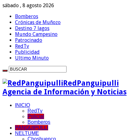
sábado , 8 agosto 2026
Bomberos
Crónicas de Muñozo
Destino 7 lagos
Mundo Campesino
Patrocinado
RedTv
Publicidad
Ultimo Minuto
RedPanguipulli
Agencia de Información y Noticias
INICIO
RedTv
Policial
Bomberos
PANGUIPULLI
NELTUME
Choshuenco