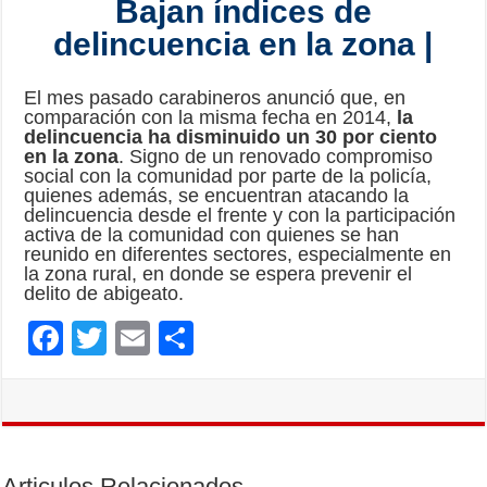
Bajan índices de
delincuencia en la zona |
El mes pasado carabineros anunció que, en
comparación con la misma fecha en 2014,
la
delincuencia ha disminuido un 30 por ciento
en la zona
. Signo de un renovado compromiso
social con la comunidad por parte de la policía,
quienes además, se encuentran atacando la
delincuencia desde el frente y con la participación
activa de la comunidad con quienes se han
reunido en diferentes sectores, especialmente en
la zona rural, en donde se espera prevenir el
delito de abigeato.
F
T
E
C
ac
wi
m
o
e
tt
ai
m
b
er
l
p
o
ar
Articulos Relacionados