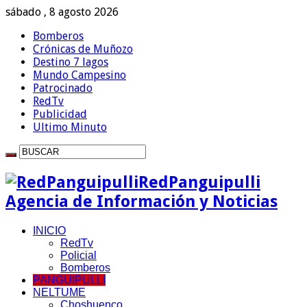
sábado , 8 agosto 2026
Bomberos
Crónicas de Muñozo
Destino 7 lagos
Mundo Campesino
Patrocinado
RedTv
Publicidad
Ultimo Minuto
RedPanguipulli
Agencia de Información y Noticias
INICIO
RedTv
Policial
Bomberos
PANGUIPULLI
NELTUME
Choshuenco