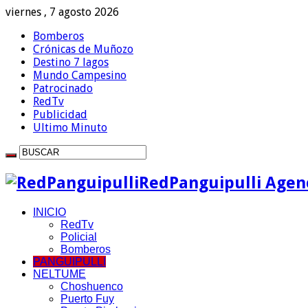
viernes , 7 agosto 2026
Bomberos
Crónicas de Muñozo
Destino 7 lagos
Mundo Campesino
Patrocinado
RedTv
Publicidad
Ultimo Minuto
RedPanguipulli Agenc
INICIO
RedTv
Policial
Bomberos
PANGUIPULLI
NELTUME
Choshuenco
Puerto Fuy