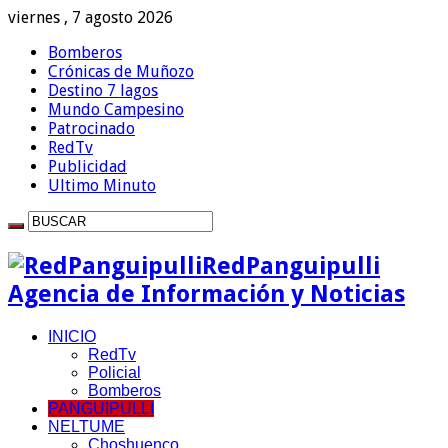
viernes , 7 agosto 2026
Bomberos
Crónicas de Muñozo
Destino 7 lagos
Mundo Campesino
Patrocinado
RedTv
Publicidad
Ultimo Minuto
RedPanguipulli
Agencia de Información y Noticias
INICIO
RedTv
Policial
Bomberos
PANGUIPULLI
NELTUME
Choshuenco