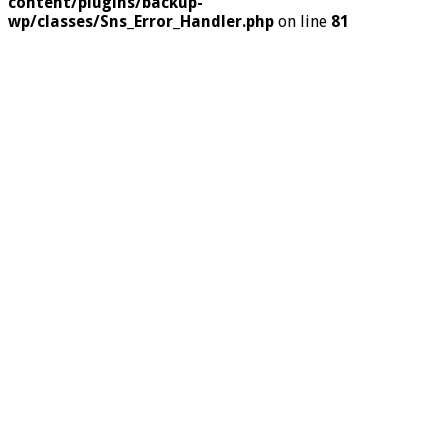
content/plugins/backup-
wp/classes/Sns_Error_Handler.php
on line
81