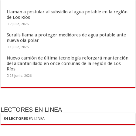
o
ti
k
r
Llaman a postular al subsidio al agua potable en la región
de Los Ríos
7 julio, 2026
Suralis llama a proteger medidores de agua potable ante
nueva ola polar
1 julio, 2026
Nuevo camión de última tecnología reforzará mantención
del alcantarillado en once comunas de la región de Los
Ríos
25 junio, 2026
LECTORES EN LINEA
34 LECTORES
EN LINEA