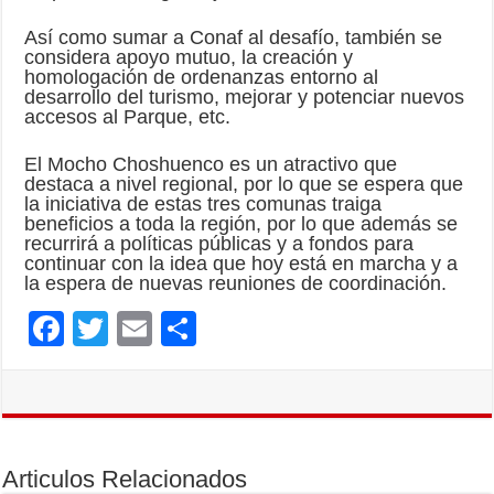
Así como sumar a Conaf al desafío, también se
considera apoyo mutuo, la creación y
homologación de ordenanzas entorno al
desarrollo del turismo, mejorar y potenciar nuevos
accesos al Parque, etc.
El Mocho Choshuenco es un atractivo que
destaca a nivel regional, por lo que se espera que
la iniciativa de estas tres comunas traiga
beneficios a toda la región, por lo que además se
recurrirá a políticas públicas y a fondos para
continuar con la idea que hoy está en marcha y a
la espera de nuevas reuniones de coordinación.
F
T
E
C
ac
wi
m
o
e
tt
ai
m
b
er
l
p
o
ar
Articulos Relacionados