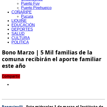
Puerto Fuy
Puerto Pirehueico
COÑARIPE
Pucura
LIQUIÑE
EDUCACIÓN
DEPORTES
SALUD
CULTURA
POLITICA
Bono Marzo | 5 Mil familias de la
comuna recibirán el aporte familiar
este año
Compartir
Panguipulli.-
Este miércoles
1 de marzo
el Instituto de