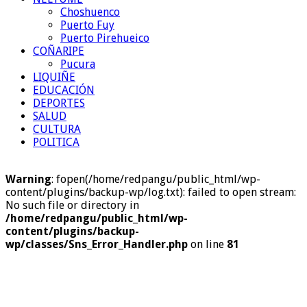
Choshuenco
Puerto Fuy
Puerto Pirehueico
COÑARIPE
Pucura
LIQUIÑE
EDUCACIÓN
DEPORTES
SALUD
CULTURA
POLITICA
Warning
: fopen(/home/redpangu/public_html/wp-
content/plugins/backup-wp/log.txt): failed to open stream:
No such file or directory in
/home/redpangu/public_html/wp-
content/plugins/backup-
wp/classes/Sns_Error_Handler.php
on line
81