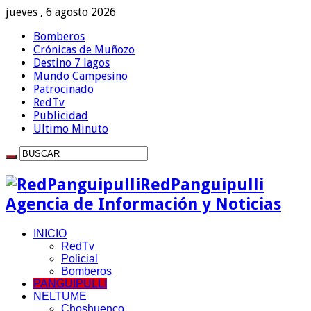
jueves , 6 agosto 2026
Bomberos
Crónicas de Muñozo
Destino 7 lagos
Mundo Campesino
Patrocinado
RedTv
Publicidad
Ultimo Minuto
RedPanguipulli
Agencia de Información y Noticias
INICIO
RedTv
Policial
Bomberos
PANGUIPULLI
NELTUME
Choshuenco