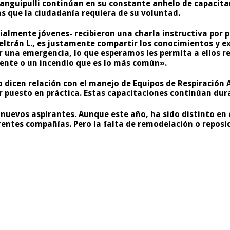
Panguipulli continúan en su constante anhelo de capacit
s que la ciudadanía requiera de su voluntad.
ecialmente jóvenes- recibieron una charla instructiva po
ltrán L., es justamente compartir los conocimientos y ex
ar una emergencia, lo que esperamos les permita a ellos
idente o un incendio que es lo más común».
 dicen relación con el manejo de Equipos de Respiración
er puesto en práctica. Estas capacitaciones continúan du
 nuevos aspirantes. Aunque este año, ha sido distinto en 
erentes compañías. Pero la falta de remodelación o repos