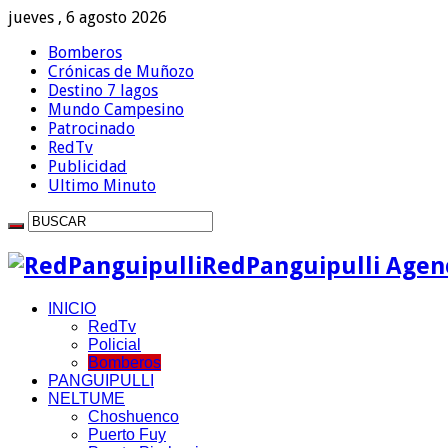
jueves , 6 agosto 2026
Bomberos
Crónicas de Muñozo
Destino 7 lagos
Mundo Campesino
Patrocinado
RedTv
Publicidad
Ultimo Minuto
RedPanguipulli Agenc
INICIO
RedTv
Policial
Bomberos
PANGUIPULLI
NELTUME
Choshuenco
Puerto Fuy