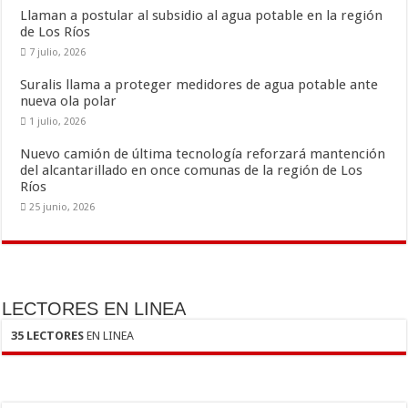
k
r
Llaman a postular al subsidio al agua potable en la región
de Los Ríos
7 julio, 2026
Suralis llama a proteger medidores de agua potable ante
nueva ola polar
1 julio, 2026
Nuevo camión de última tecnología reforzará mantención
del alcantarillado en once comunas de la región de Los
Ríos
25 junio, 2026
LECTORES EN LINEA
35 LECTORES
EN LINEA