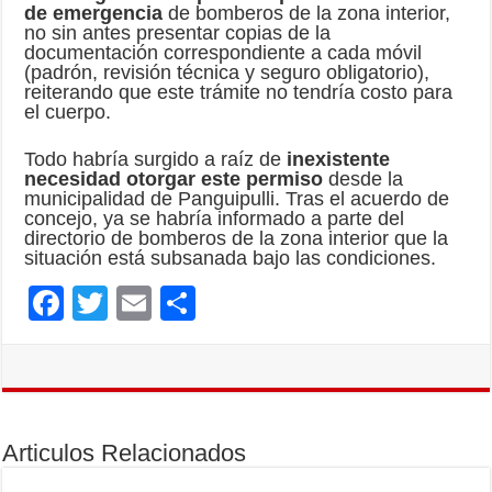
de emergencia
de bomberos de la zona interior,
no sin antes presentar copias de la
documentación correspondiente a cada móvil
(padrón, revisión técnica y seguro obligatorio),
reiterando que este trámite no tendría costo para
el cuerpo.
Todo habría surgido a raíz de
inexistente
necesidad otorgar este permiso
desde la
municipalidad de Panguipulli. Tras el acuerdo de
concejo, ya se habría informado a parte del
directorio de bomberos de la zona interior que la
situación está subsanada bajo las condiciones.
F
T
E
C
ac
wi
m
o
e
tt
ai
m
b
er
l
p
o
ar
Articulos Relacionados
o
ti