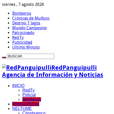
viernes , 7 agosto 2026
Bomberos
Crónicas de Muñozo
Destino 7 lagos
Mundo Campesino
Patrocinado
RedTv
Publicidad
Ultimo Minuto
RedPanguipulli
Agencia de Información y Noticias
INICIO
RedTv
Policial
Bomberos
PANGUIPULLI
NELTUME
Choshuenco