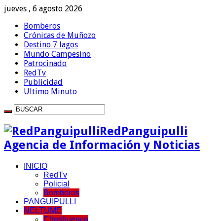
jueves , 6 agosto 2026
Bomberos
Crónicas de Muñozo
Destino 7 lagos
Mundo Campesino
Patrocinado
RedTv
Publicidad
Ultimo Minuto
RedPanguipulli
Agencia de Información y Noticias
INICIO
RedTv
Policial
Bomberos
PANGUIPULLI
NELTUME
Choshuenco