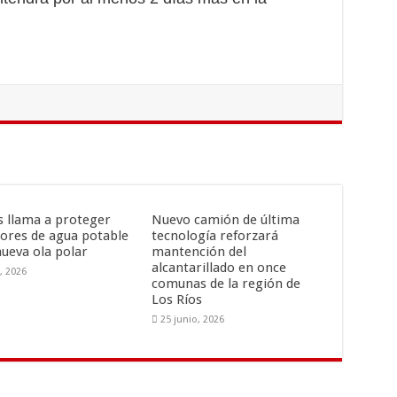
is llama a proteger
Nuevo camión de última
ores de agua potable
tecnología reforzará
nueva ola polar
mantención del
alcantarillado en once
o, 2026
comunas de la región de
Los Ríos
25 junio, 2026