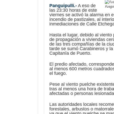
Panguipulli.-
A eso de
Fuego 
las 23:30 horas de este
viernes se activó la alarma en 
incendio de pastizales, al interi
inmediaciones de Calle Etchega
Hasta el lugar, debido al viento
de propagación a viviendas cer
de las tres compañías de la ciu
tarde se sumó Carabineros y la 
Capitanía de Puerto.
El predio afectado, corresponde
al menos 600 metros cuadrados
el fuego.
Pese al viento puelche existent
tras al menos una hora de traba
afectadas o personas lesionada
Las autoridades locales recom
forestales, arbustos o matorrale
ya que el viento puelche se ma