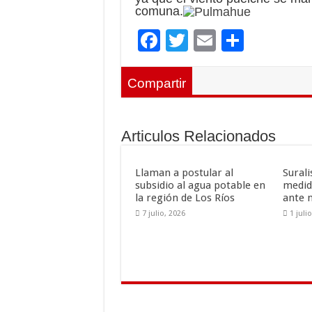
comuna.
F
T
E
C
ac
wi
m
o
e
tt
ai
m
Compartir
b
er
l
p
o
ar
Articulos Relacionados
o
ti
k
r
Llaman a postular al
Sural
subsidio al agua potable en
medid
la región de Los Ríos
ante 
7 julio, 2026
1 juli