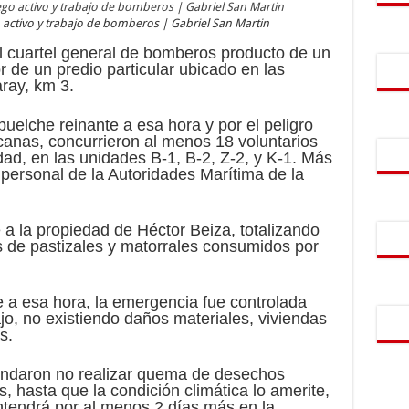
activo y trabajo de bomberos | Gabriel San Martin
el cuartel general de bomberos producto de un
or de un predio particular ubicado en las
ray, km 3.
 puelche reinante a esa hora y por el peligro
canas, concurrieron al menos 18 voluntarios
dad, en las unidades B-1, B-2, Z-2, y K-1. Más
personal de la Autoridades Marítima de la
 a la propiedad de Héctor Beiza, totalizando
 de pastizales y matorrales consumidos por
e a esa hora, la emergencia fue controlada
jo, no existiendo daños materiales, viviendas
s.
endaron no realizar quema de desechos
s, hasta que la condición climática lo amerite,
ntendrá por al menos 2 días más en la