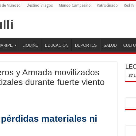
s de Muñozo
Destino 7 lagos
Mundo Campesino
Patrocinado
RedTv
ARIPE
LIQUIÑE
EDUCACIÓN
DEPORTES
SALUD
CULTU
LE
ros y Armada movilizados
37 
izales durante fuerte viento
 pérdidas materiales ni