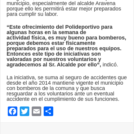
municipio, especialmente del alcalde Aravena
porque ello les permitirá estar mejor preparados
para cumplir su labor.
“Este ofrecimiento del Polideportivo para
algunas horas en la semana de
actividad física, es muy bueno para bomberos,
porque debemos estar físicamente
preparados para el uso de nuestros equipos.
Entonces este tipo de iniciativas son
valoradas por nuestros voluntarios y
agradecemos al Sr. Alcalde por ello”,
indicó.
La iniciativa, se suma al seguro de accidentes que
desde el año 2014 mantiene vigente el municipio
con bomberos de la comuna y que busca
resguardar a los voluntarios ante un eventual
accidente en el cumplimiento de sus funciones.
F
T
E
C
ac
wi
m
o
e
tt
ai
m