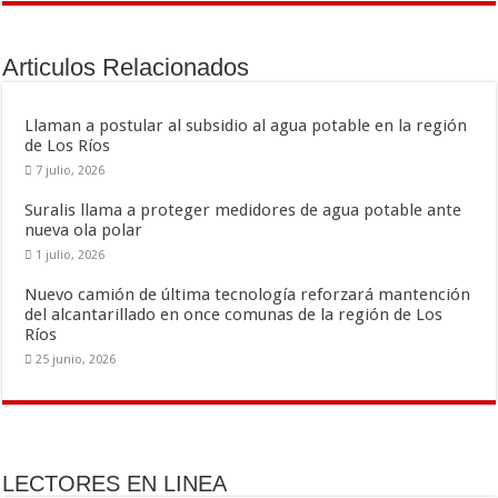
b
er
l
p
o
ar
Articulos Relacionados
o
ti
k
r
Llaman a postular al subsidio al agua potable en la región
de Los Ríos
7 julio, 2026
Suralis llama a proteger medidores de agua potable ante
nueva ola polar
1 julio, 2026
Nuevo camión de última tecnología reforzará mantención
del alcantarillado en once comunas de la región de Los
Ríos
25 junio, 2026
LECTORES EN LINEA