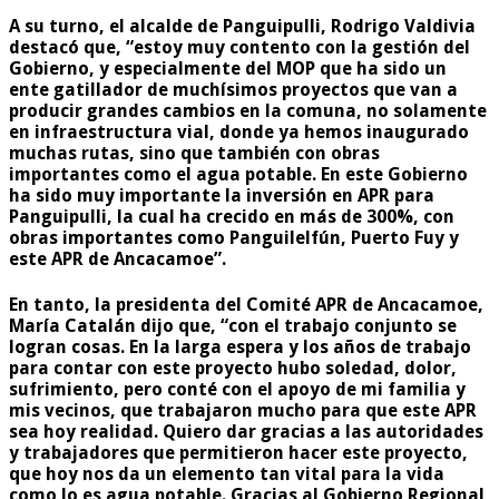
A su turno, el alcalde de Panguipulli, Rodrigo Valdivia
destacó que, “estoy muy contento con la gestión del
Gobierno, y especialmente del MOP que ha sido un
ente gatillador de muchísimos proyectos que van a
producir grandes cambios en la comuna, no solamente
en infraestructura vial, donde ya hemos inaugurado
muchas rutas, sino que también con obras
importantes como el agua potable. En este Gobierno
ha sido muy importante la inversión en APR para
Panguipulli, la cual ha crecido en más de 300%, con
obras importantes como Panguilelfún, Puerto Fuy y
este APR de Ancacamoe”.
En tanto, la presidenta del Comité APR de Ancacamoe,
María Catalán dijo que, “con el trabajo conjunto se
logran cosas. En la larga espera y los años de trabajo
para contar con este proyecto hubo soledad, dolor,
sufrimiento, pero conté con el apoyo de mi familia y
mis vecinos, que trabajaron mucho para que este APR
sea hoy realidad. Quiero dar gracias a las autoridades
y trabajadores que permitieron hacer este proyecto,
que hoy nos da un elemento tan vital para la vida
como lo es agua potable. Gracias al Gobierno Regional