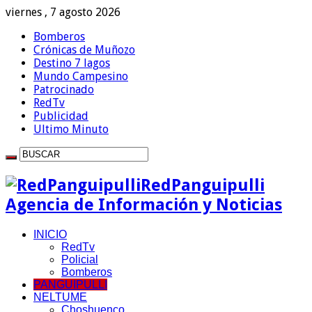
viernes , 7 agosto 2026
Bomberos
Crónicas de Muñozo
Destino 7 lagos
Mundo Campesino
Patrocinado
RedTv
Publicidad
Ultimo Minuto
RedPanguipulli
Agencia de Información y Noticias
INICIO
RedTv
Policial
Bomberos
PANGUIPULLI
NELTUME
Choshuenco