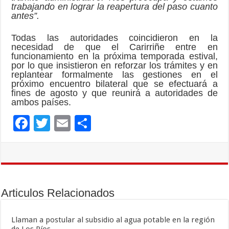
trabajando en lograr la reapertura del paso cuanto
antes”.
Todas las autoridades coincidieron en la
necesidad de que el Carirriñe entre en
funcionamiento en la próxima temporada estival,
por lo que insistieron en reforzar los trámites y en
replantear formalmente las gestiones en el
próximo encuentro bilateral que se efectuará a
fines de agosto y que reunirá a autoridades de
ambos países.
F
T
E
C
ac
wi
m
o
e
tt
ai
m
b
er
l
p
o
ar
Articulos Relacionados
o
ti
k
r
Llaman a postular al subsidio al agua potable en la región