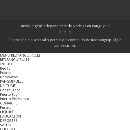
Medio digital independiente de Noticias en Panguipulli
Se prohibe el uso total o parcial del contenido de Redpanguipulli,sin
autorizacion.
MENU REDPANGUIPULLI
REDPANGUIPULLI
INICIO
RedTv
Policial
Bomberos
PANGUIPULLI
NELTUME
Choshuenco
Puerto Fuy
Puerto Pirehueico
COÑARIPE
Pucura
LIQUIÑE
EDUCACIÓN
DEPORTES
SALUD
CULTURA