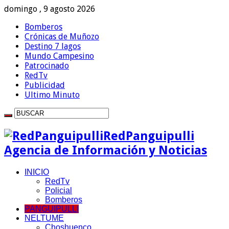
domingo , 9 agosto 2026
Bomberos
Crónicas de Muñozo
Destino 7 lagos
Mundo Campesino
Patrocinado
RedTv
Publicidad
Ultimo Minuto
RedPanguipulli
Agencia de Información y Noticias
INICIO
RedTv
Policial
Bomberos
PANGUIPULLI
NELTUME
Choshuenco