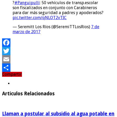
?
#Panguipulli
: 50 vehículos de transp.escolar
son fiscalizados en conjunto con Carabineros
para dar más seguridad a padres y apoderados?
pic.twitter.com/qNLOT2vTIC
— Seremitt Los Ríos (@SeremiTTLosRios)
7 de
marzo de 2017
Facebook
Twitter
Email
Compartir
Compartir
Articulos Relacionados
Llaman a postular al subsidio al agua potable en