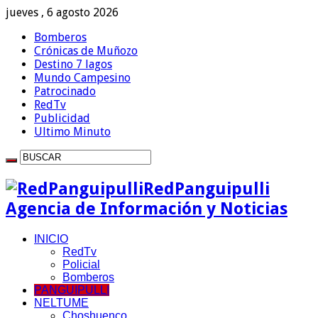
jueves , 6 agosto 2026
Bomberos
Crónicas de Muñozo
Destino 7 lagos
Mundo Campesino
Patrocinado
RedTv
Publicidad
Ultimo Minuto
RedPanguipulli
Agencia de Información y Noticias
INICIO
RedTv
Policial
Bomberos
PANGUIPULLI
NELTUME
Choshuenco