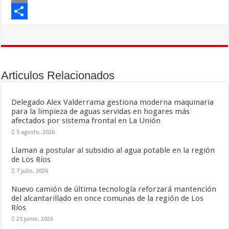
c
w
E
e
i
m
C
b
t
a
o
o
t
i
m
Articulos Relacionados
o
e
l
p
k
r
a
Delegado Alex Valderrama gestiona moderna maquinaria
r
para la limpieza de aguas servidas en hogares más
afectados por sistema frontal en La Unión
t
5 agosto, 2026
i
Llaman a postular al subsidio al agua potable en la región
r
de Los Ríos
7 julio, 2026
Nuevo camión de última tecnología reforzará mantención
del alcantarillado en once comunas de la región de Los
Ríos
25 junio, 2026