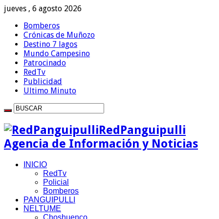
jueves , 6 agosto 2026
Bomberos
Crónicas de Muñozo
Destino 7 lagos
Mundo Campesino
Patrocinado
RedTv
Publicidad
Ultimo Minuto
RedPanguipulli
Agencia de Información y Noticias
INICIO
RedTv
Policial
Bomberos
PANGUIPULLI
NELTUME
Choshuenco