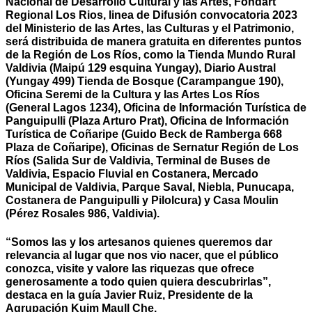
Nacional de Desarrollo Cultural y las Artes, Fondart
Regional Los Rios, linea de Difusión convocatoria 2023
del Ministerio de las Artes, las Culturas y el Patrimonio,
será distribuida de manera gratuita en diferentes puntos
de la Región de Los Ríos, como la Tienda Mundo Rural
Valdivia (Maipú 129 esquina Yungay), Diario Austral
(Yungay 499) Tienda de Bosque (Carampangue 190),
Oficina Seremi de la Cultura y las Artes Los Ríos
(General Lagos 1234), Oficina de Información Turística de
Panguipulli (Plaza Arturo Prat), Oficina de Información
Turística de Coñaripe (Guido Beck de Ramberga 668
Plaza de Coñaripe), Oficinas de Sernatur Región de Los
Ríos (Salida Sur de Valdivia, Terminal de Buses de
Valdivia, Espacio Fluvial en Costanera, Mercado
Municipal de Valdivia, Parque Saval, Niebla, Punucapa,
Costanera de Panguipulli y Pilolcura) y Casa Moulin
(Pérez Rosales 986, Valdivia).
“Somos las y los artesanos quienes queremos dar
relevancia al lugar que nos vio nacer, que el público
conozca, visite y valore las riquezas que ofrece
generosamente a todo quien quiera descubrirlas”,
destaca en la guía Javier Ruiz, Presidente de la
Agrupación Kuim Maull Che.