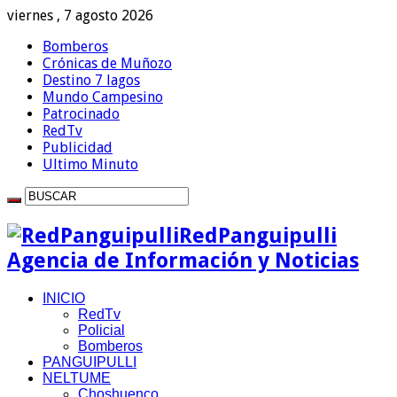
viernes , 7 agosto 2026
Bomberos
Crónicas de Muñozo
Destino 7 lagos
Mundo Campesino
Patrocinado
RedTv
Publicidad
Ultimo Minuto
RedPanguipulli
Agencia de Información y Noticias
INICIO
RedTv
Policial
Bomberos
PANGUIPULLI
NELTUME
Choshuenco