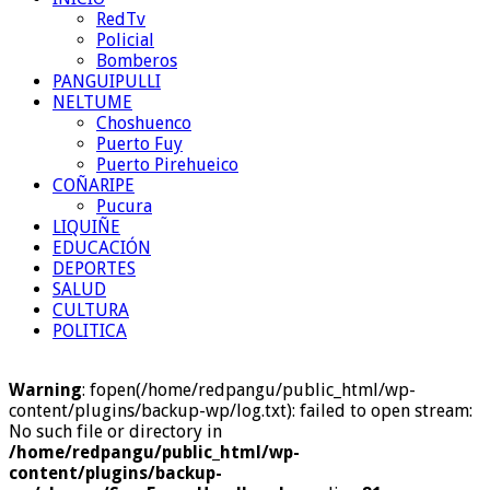
RedTv
Policial
Bomberos
PANGUIPULLI
NELTUME
Choshuenco
Puerto Fuy
Puerto Pirehueico
COÑARIPE
Pucura
LIQUIÑE
EDUCACIÓN
DEPORTES
SALUD
CULTURA
POLITICA
Warning
: fopen(/home/redpangu/public_html/wp-
content/plugins/backup-wp/log.txt): failed to open stream:
No such file or directory in
/home/redpangu/public_html/wp-
content/plugins/backup-