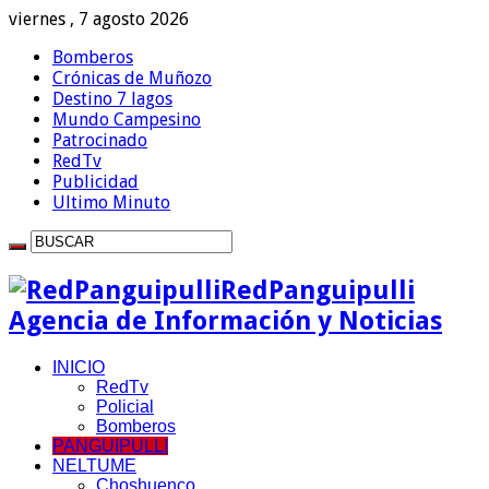
viernes , 7 agosto 2026
Bomberos
Crónicas de Muñozo
Destino 7 lagos
Mundo Campesino
Patrocinado
RedTv
Publicidad
Ultimo Minuto
RedPanguipulli
Agencia de Información y Noticias
INICIO
RedTv
Policial
Bomberos
PANGUIPULLI
NELTUME
Choshuenco