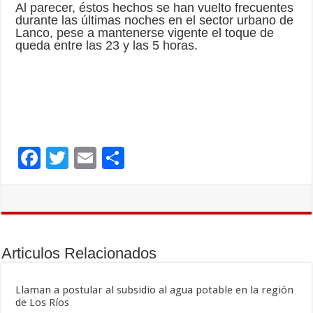
Al parecer, éstos hechos se han vuelto frecuentes
durante las últimas noches en el sector urbano de
Lanco, pese a mantenerse vigente el toque de
queda entre las 23 y las 5 horas.
F
T
E
C
ac
wi
m
o
e
tt
ai
m
b
er
l
p
o
ar
Articulos Relacionados
o
ti
k
r
Llaman a postular al subsidio al agua potable en la región
de Los Ríos