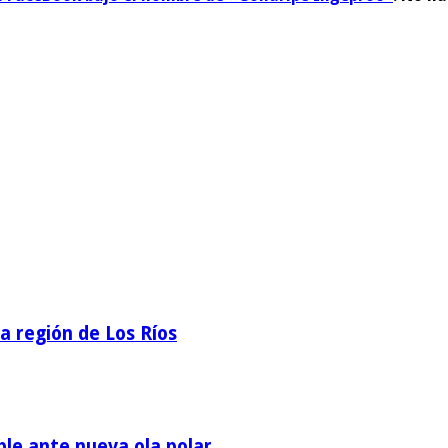
la región de Los Ríos
ble ante nueva ola polar