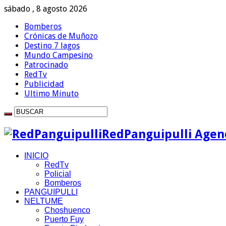
sábado , 8 agosto 2026
Bomberos
Crónicas de Muñozo
Destino 7 lagos
Mundo Campesino
Patrocinado
RedTv
Publicidad
Ultimo Minuto
RedPanguipulli Agenc
INICIO
RedTv
Policial
Bomberos
PANGUIPULLI
NELTUME
Choshuenco
Puerto Fuy