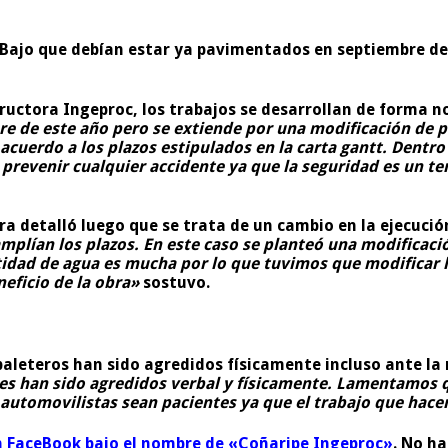
 Bajo que debían estar ya pavimentados en septiembre de 
tructora Ingeproc, los trabajos se desarrollan de forma n
 de este año pero se extiende por una modificación de pr
acuerdo a los plazos estipulados en la carta gantt. Dent
ra prevenir cualquier accidente ya que la seguridad es un
bra detalló luego que se trata de un cambio en la ejecució
e amplían los plazos. En este caso se planteó una modifica
tidad de agua es mucha por lo que tuvimos que modificar 
neficio de la obra»
sostuvo.
leteros han sido agredidos físicamente incluso ante la m
es han sido agredidos verbal y físicamente. Lamentamos 
 automovilistas sean pacientes ya que el trabajo que hace
n FaceBook bajo el nombre de «Coñaripe Ingeproc»
. No h