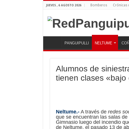
Bomberos
Crónicas
JUEVES , 6 AGOSTO 2026
PANGUIPULLI
NELTUME
COÑ
Alumnos de siniest
tienen clases «bajo
Neltume.-
A través de
redes so
que se encuentran las salas de c
Gimnasio luego del incendio qu
de Neltume, el pasado 13 de ab