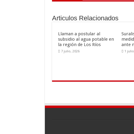
b
er
l
p
o
ar
Articulos Relacionados
o
ti
k
r
Llaman a postular al
Sural
subsidio al agua potable en
medid
la región de Los Ríos
ante 
7 julio, 2026
1 juli