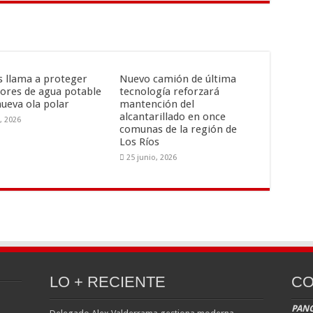
is llama a proteger
Nuevo camión de última
ores de agua potable
tecnología reforzará
nueva ola polar
mantención del
alcantarillado en once
o, 2026
comunas de la región de
Los Ríos
25 junio, 2026
LO + RECIENTE
CO
PANG