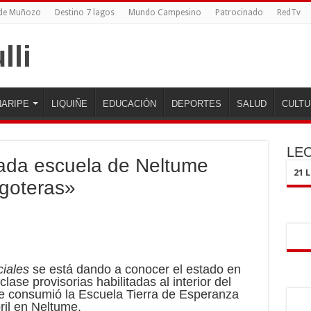
 de Muñozo
Destino 7 lagos
Mundo Campesino
Patrocinado
RedTv
ARIPE
LIQUIÑE
EDUCACIÓN
DEPORTES
SALUD
CULTU
LE
rada escuela de Neltume
21 
 goteras»
ciales
se está dando a conocer el estado en
lase provisorias habilitadas al interior del
e consumió la Escuela Tierra de Esperanza
ril en Neltume.