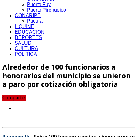
Puerto Fuy
Puerto Pirehueico
COÑARIPE
Pucura
LIQUIÑE
EDUCACIÓN
DEPORTES
SALUD
CULTURA
POLITICA
Alrededor de 100 funcionarios a
honorarios del municipio se unieron
a paro por cotización obligatoria
Compartir
Panguipulli.-
Sobre 100 funcionarios/as a honorarios se