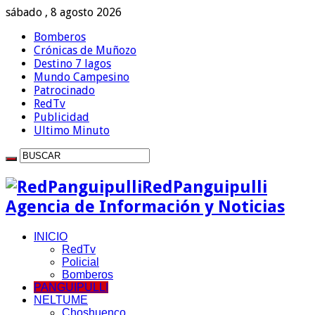
sábado , 8 agosto 2026
Bomberos
Crónicas de Muñozo
Destino 7 lagos
Mundo Campesino
Patrocinado
RedTv
Publicidad
Ultimo Minuto
RedPanguipulli
Agencia de Información y Noticias
INICIO
RedTv
Policial
Bomberos
PANGUIPULLI
NELTUME
Choshuenco