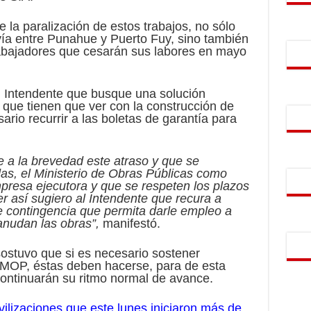
e la paralización de estos trabajos, no sólo
vía entre Punahue y Puerto Fuy, sino también
trabajadores que cesarán sus labores en mayo
al Intendente que busque una solución
que tienen que ver con la construcción de
ario recurrir a las boletas de garantía para
 a la brevedad este atraso y que se
as, el Ministerio de Obras Públicas como
esa ejecutora y que se respeten los plazos
er así sugiero al Intendente que recura a
e contingencia que permita darle empleo a
anudan las obras”,
manifestó.
stuvo que si es necesario sostener
l MOP, éstas deben hacerse, para de esta
continuarán su ritmo normal de avance.
vilizaciones que este lunes iniciaron más de