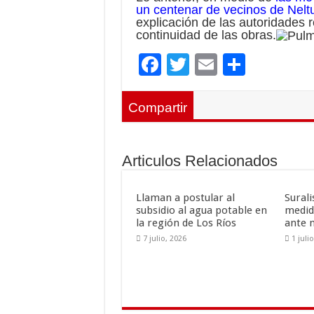
un centenar de vecinos de Nelt
explicación de las autoridades r
continuidad de las obras.
F
T
E
C
ac
wi
m
o
e
tt
ai
m
Compartir
b
er
l
p
o
ar
Articulos Relacionados
o
ti
k
r
Llaman a postular al
Sural
subsidio al agua potable en
medid
la región de Los Ríos
ante 
7 julio, 2026
1 juli