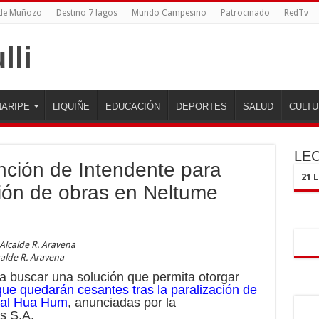
 de Muñozo
Destino 7 lagos
Mundo Campesino
Patrocinado
RedTv
ARIPE
LIQUIÑE
EDUCACIÓN
DEPORTES
SALUD
CULTU
LE
ención de Intendente para
21 
ción de obras en Neltume
calde R. Aravena
a buscar una solución que permita otorgar
ue quedarán cesantes tras la paralización de
onal Hua Hum
, anunciadas por la
s S.A.