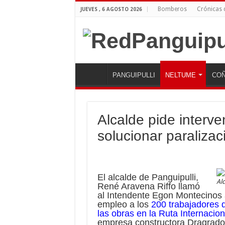
Bomberos
Crónicas
JUEVES , 6 AGOSTO 2026
PANGUIPULLI
NELTUME
COÑ
Alcalde pide interv
solucionar paraliza
El alcalde de Panguipulli,
Al
René Aravena Riffo llamó
al Intendente Egon Montecinos 
empleo a los
200 trabajadores q
las obras en la Ruta Internaci
empresa constructora Dragrado