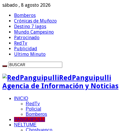
sábado , 8 agosto 2026
Bomberos
Crónicas de Muñozo
Destino 7 lagos
Mundo Campesino
Patrocinado
RedTv
Publicidad
Ultimo Minuto
RedPanguipulli
Agencia de Información y Noticias
INICIO
RedTv
Policial
Bomberos
PANGUIPULLI
NELTUME
Choshuenco