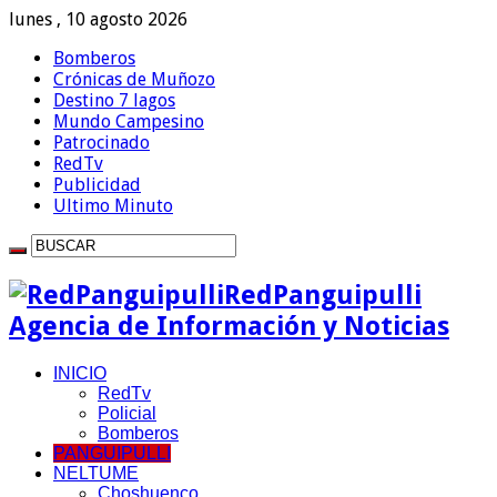
lunes , 10 agosto 2026
Bomberos
Crónicas de Muñozo
Destino 7 lagos
Mundo Campesino
Patrocinado
RedTv
Publicidad
Ultimo Minuto
RedPanguipulli
Agencia de Información y Noticias
INICIO
RedTv
Policial
Bomberos
PANGUIPULLI
NELTUME
Choshuenco