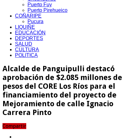
Puerto Fuy
Puerto Pirehueico
COÑARIPE
Pucura
LIQUIÑE
EDUCACIÓN
DEPORTES
SALUD
CULTURA
POLITICA
Alcalde de Panguipulli destacó
aprobación de $2.085 millones de
pesos del CORE Los Ríos para el
financiamiento del proyecto de
Mejoramiento de calle Ignacio
Carrera Pinto
Compartir