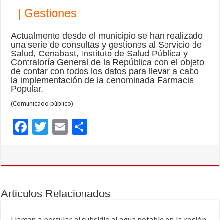
| Gestiones
Actualmente desde el municipio se han realizado
una serie de consultas y gestiones al Servicio de
Salud, Cenabast, Instituto de Salud Pública y
Contraloría General de la República con el objeto
de contar con todos los datos para llevar a cabo
la implementación de la denominada Farmacia
Popular.
(Comunicado público)
F
T
E
C
ac
wi
m
o
e
tt
ai
m
b
er
l
p
o
ar
Articulos Relacionados
o
ti
Llaman a postular al subsidio al agua potable en la región