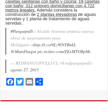
casetas sanitarias con baño y cocina; 19 casetas
con baño; 312 uniones domiciliarias con 4.722
metros lineales.
Además considera la
construcción de
2 plantas elevadoras
de aguas
servidas y 1 planta de tratamiento de aguas
servidas.
#Panguipulli
| Alcalde Aravena anuncia nuevas
obras de mejoramiento para
Melefquén→
http://t.co/9LzWNYBnkL
@MuniPangui
pic.twitter.com/ZEeMTOBpMc
— REDPANGUIPULLI.CL (@redpanguipulli)
agosto 27, 2015
F
T
E
C
ac
wi
m
o
e
tt
ai
m
b
er
l
p