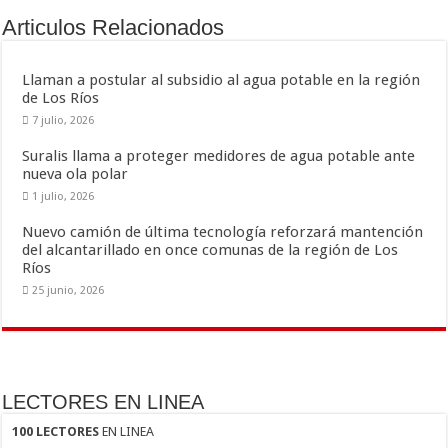
o
ar
Articulos Relacionados
o
ti
k
r
Llaman a postular al subsidio al agua potable en la región
de Los Ríos
7 julio, 2026
Suralis llama a proteger medidores de agua potable ante
nueva ola polar
1 julio, 2026
Nuevo camión de última tecnología reforzará mantención
del alcantarillado en once comunas de la región de Los
Ríos
25 junio, 2026
LECTORES EN LINEA
100 LECTORES
EN LINEA