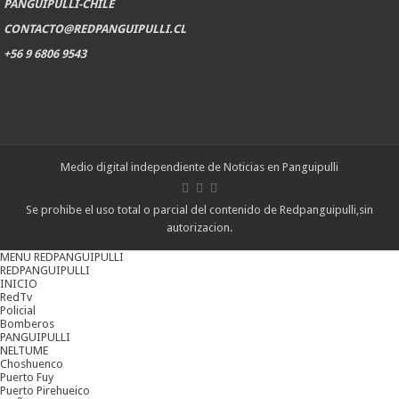
PANGUIPULLI-CHILE
CONTACTO@REDPANGUIPULLI.CL
+56 9 6806 9543
Medio digital independiente de Noticias en Panguipulli
Se prohibe el uso total o parcial del contenido de Redpanguipulli,sin
autorizacion.
MENU REDPANGUIPULLI
REDPANGUIPULLI
INICIO
RedTv
Policial
Bomberos
PANGUIPULLI
NELTUME
Choshuenco
Puerto Fuy
Puerto Pirehueico