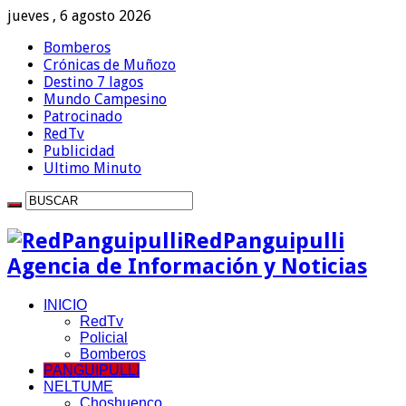
jueves , 6 agosto 2026
Bomberos
Crónicas de Muñozo
Destino 7 lagos
Mundo Campesino
Patrocinado
RedTv
Publicidad
Ultimo Minuto
RedPanguipulli
Agencia de Información y Noticias
INICIO
RedTv
Policial
Bomberos
PANGUIPULLI
NELTUME
Choshuenco