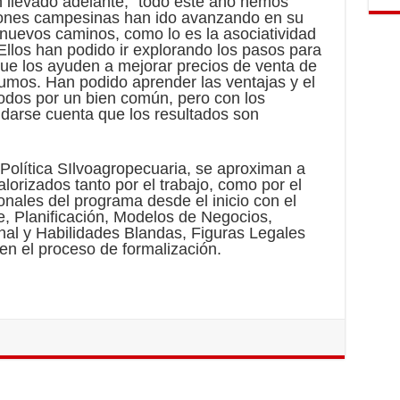
 llevado adelante, “todo este año hemos
iones campesinas han ido avanzando en su
 nuevos caminos, como lo es la asociatividad
Ellos han podido ir explorando los pasos para
ue los ayuden a mejorar precios de venta de
umos. Han podido aprender las ventajas y el
 todos por un bien común, pero con los
 darse cuenta que los resultados son
Política SIlvoagropecuaria, se aproximan a
lorizados tanto por el trabajo, como por el
nales del programa desde el inicio con el
e, Planificación, Modelos de Negocios,
nal y Habilidades Blandas, Figuras Legales
n el proceso de formalización.