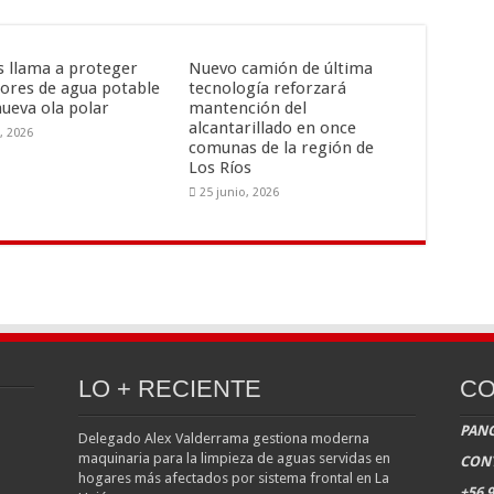
is llama a proteger
Nuevo camión de última
ores de agua potable
tecnología reforzará
nueva ola polar
mantención del
alcantarillado en once
o, 2026
comunas de la región de
Los Ríos
25 junio, 2026
LO + RECIENTE
CO
PANG
Delegado Alex Valderrama gestiona moderna
maquinaria para la limpieza de aguas servidas en
CON
hogares más afectados por sistema frontal en La
+56 9