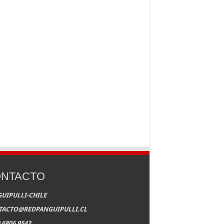
NTACTO
UIPULLI-CHILE
TACTO@REDPANGUIPULLI.CL
 6806 9543