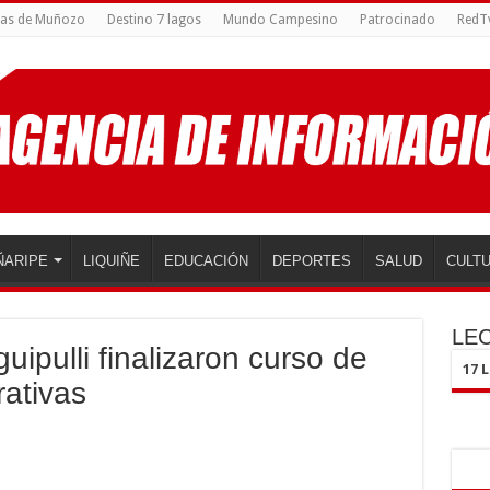
cas de Muñozo
Destino 7 lagos
Mundo Campesino
Patrocinado
RedT
ÑARIPE
LIQUIÑE
EDUCACIÓN
DEPORTES
SALUD
CULT
LE
uipulli finalizaron curso de
17 
ativas