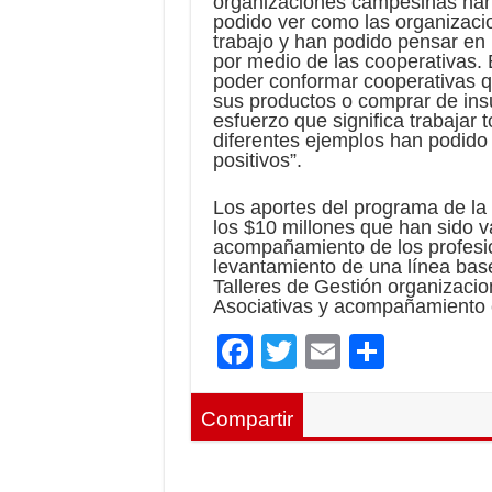
organizaciones campesinas han
podido ver como las organizac
trabajo y han podido pensar en
por medio de las cooperativas. 
poder conformar cooperativas q
sus productos o comprar de ins
esfuerzo que significa trabajar
diferentes ejemplos han podido
positivos”.
Los aportes del programa de la 
los $10 millones que han sido va
acompañamiento de los profesio
levantamiento de una línea bas
Talleres de Gestión organizacio
Asociativas y acompañamiento e
F
T
E
C
ac
wi
m
o
e
tt
ai
m
Compartir
b
er
l
p
o
ar