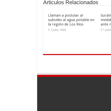
Articulos Relacionados
o
ti
k
r
Llaman a postular al
Sural
subsidio al agua potable en
medid
la región de Los Ríos
ante 
7 julio, 2026
1 juli