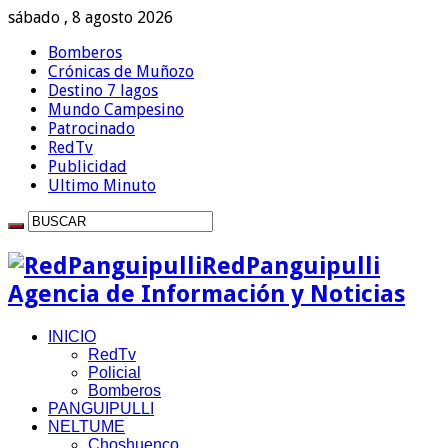
sábado , 8 agosto 2026
Bomberos
Crónicas de Muñozo
Destino 7 lagos
Mundo Campesino
Patrocinado
RedTv
Publicidad
Ultimo Minuto
RedPanguipulli
Agencia de Información y Noticias
INICIO
RedTv
Policial
Bomberos
PANGUIPULLI
NELTUME
Choshuenco