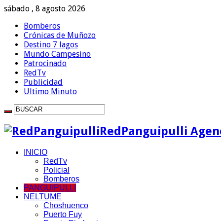
sábado , 8 agosto 2026
Bomberos
Crónicas de Muñozo
Destino 7 lagos
Mundo Campesino
Patrocinado
RedTv
Publicidad
Ultimo Minuto
RedPanguipulli Agenc
INICIO
RedTv
Policial
Bomberos
PANGUIPULLI
NELTUME
Choshuenco
Puerto Fuy