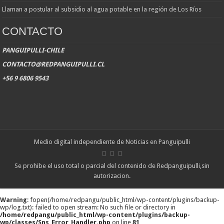
Llaman a postular al subsidio al agua potable en la región de Los Ríos
CONTACTO
PANGUIPULLI-CHILE
CONTACTO@REDPANGUIPULLI.CL
+56 9 6806 9543
Medio digital independiente de Noticias en Panguipulli
Se prohibe el uso total o parcial del contenido de Redpanguipulli,sin
autorizacion.
Warning
: fopen(/home/redpangu/public_html/wp-content/plugins/backup-
wp/log.txt): failed to open stream: No such file or directory in
/home/redpangu/public_html/wp-content/plugins/backup-
wp/classes/Sns_Error_Handler.php
on line
81