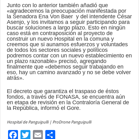
Junto con lo anterior también añadió que
«agradecemos la preocupación manifestada por
la Senadora Ena Von Baer y del intendente César
Asenjo, y los invitamos a seguir participando para
buscar soluciones a largo plazo. Esto en ningún
caso está en contraposición al proyecto de
construir un nuevo Hospital en la comuna y
creemos que si aunamos esfuerzos y voluntades
de todos los sectores sociales y políticos
podremos contar con un nuevo establecimiento en
un plazo razonable» precisó, agregando
finalmente que «debemos seguir trabajando en
eso, hay un camino avanzado y no se debe volver
atrás».
El decreto que garantiza el traspaso de éstos
fondos, a través de FONASA, se encuentra aún
en etapa de revisión en la Contraloría General de
la República, informó el Gore.
Hospital de Panguipulli | ProDrone Panguipulli
F
T
E
C