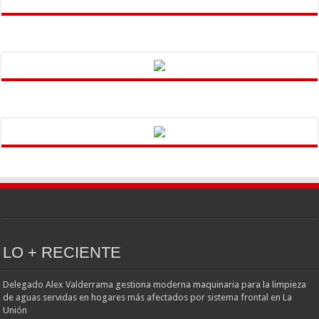
LO + RECIENTE
Delegado Alex Valderrama gestiona moderna maquinaria para la limpieza
de aguas servidas en hogares más afectados por sistema frontal en La
Unión