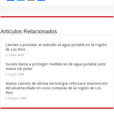
ac
wi
m
o
e
tt
ai
m
b
er
l
p
o
ar
Articulos Relacionados
o
ti
k
r
Llaman a postular al subsidio al agua potable en la región
de Los Ríos
7 julio, 2026
Suralis llama a proteger medidores de agua potable ante
nueva ola polar
1 julio, 2026
Nuevo camión de última tecnología reforzará mantención
del alcantarillado en once comunas de la región de Los
Ríos
25 junio, 2026