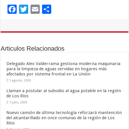
F
T
E
C
ac
wi
m
o
e
tt
ai
m
b
er
l
p
o
ar
Articulos Relacionados
o
ti
k
r
Delegado Alex Valderrama gestiona moderna maquinaria
para la limpieza de aguas servidas en hogares más
afectados por sistema frontal en La Unión
5 agosto, 2026
Llaman a postular al subsidio al agua potable en la región
de Los Ríos
7 julio, 2026
Nuevo camión de última tecnología reforzará mantención
del alcantarillado en once comunas de la región de Los
Ríos