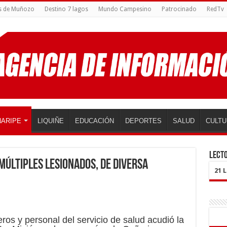
s de Muñozo
Destino 7 lagos
Mundo Campesino
Patrocinado
RedTv
ARIPE
LIQUIÑE
EDUCACIÓN
DEPORTES
SALUD
CULTU
LECTO
múltiples lesionados, de diversa
21 
s y personal del servicio de salud acudió la