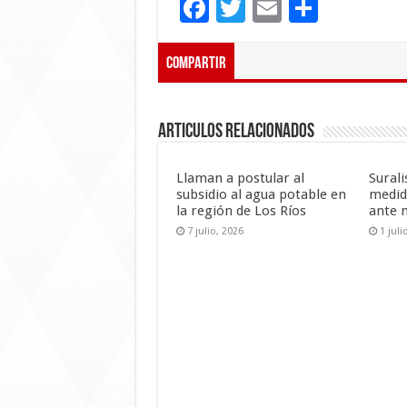
F
T
E
C
ac
wi
m
o
e
tt
ai
m
Compartir
b
er
l
p
o
ar
Articulos Relacionados
o
ti
k
r
Llaman a postular al
Sural
subsidio al agua potable en
medid
la región de Los Ríos
ante 
7 julio, 2026
1 juli