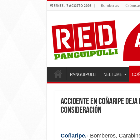
Bomberos
Crónica
VIERNES , 7 AGOSTO 2026
PANGUIPULLI
NELTUME
COÑ
Accidente en Coñaripe deja 
consideración
Coñaripe.-
Bomberos, Carabinero