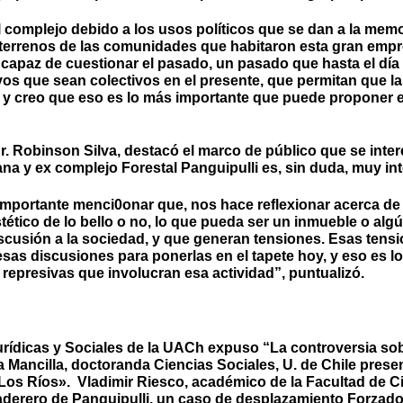
l complejo debido a los usos políticos que se dan a la memo
 terrenos de las comunidades que habitaron esta gran empr
capaz de cuestionar el pasado, un pasado que hasta el día
ivos que sean colectivos en el presente, que permitan que 
, y creo que eso es lo más importante que puede proponer e
Dr. Robinson Silva, destacó el marco de público que se inter
iana y ex complejo Forestal Panguipulli es, sin duda, muy in
mportante menci0onar que, nos hace reflexionar acerca de 
tico de lo bello o no, lo que pueda ser un inmueble o algún
iscusión a la sociedad, y que generan tensiones. Esas tensi
esas discusiones para ponerlas en el tapete hoy, y eso es lo
y represivas que involucran esa actividad”, puntualizó.
Jurídicas y Sociales de la UACh expuso “La controversia s
ja Mancilla, doctoranda Ciencias Sociales, U. de Chile pres
e Los Ríos». Vladimir Riesco, académico de la Facultad de C
aderero de Panguipulli, un caso de desplazamiento Forzado