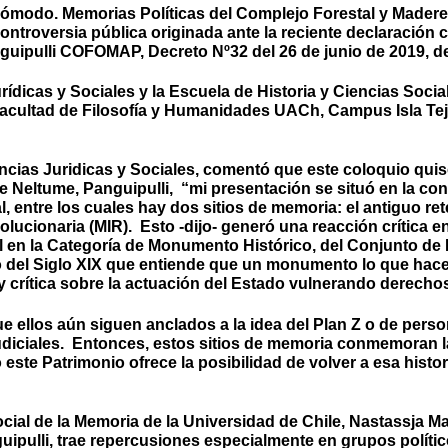
cómodo. Memorias Políticas del Complejo Forestal y Maderer
 controversia pública originada ante la reciente declaraci
guipulli COFOMAP, Decreto Nº32 del 26 de junio de 2019, del 
ídicas y Sociales y la Escuela de Historia y Ciencias Social
 Facultad de Filosofía y Humanidades UACh, Campus Isla Teja
encias Juridicas y Sociales, comentó que este coloquio qui
 de Neltume, Panguipulli, “mi presentación se situó en la c
al, entre los cuales hay dos sitios de memoria: el antiguo
lucionaria (MIR). Esto -dijo- generó una reacción crítica e
 en la Categoría de Monumento Histórico, del Conjunto de 
del Siglo XIX que entiende que un monumento lo que hace es
y crítica sobre la actuación del Estado vulnerando derecho
ue ellos aún siguen anclados a la idea del Plan Z o de per
udiciales. Entonces, estos sitios de memoria conmemoran 
 este Patrimonio ofrece la posibilidad de volver a esa histo
ial de la Memoria de la Universidad de Chile, Nastassja Man
uipulli, trae repercusiones especialmente en grupos políti