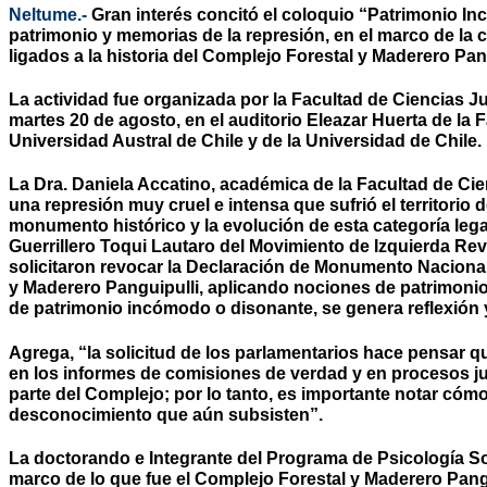
Neltume.-
Gran interés concitó el coloquio “Patrimonio In
patrimonio y memorias de la represión, en el marco de la
ligados a la historia del Complejo Forestal y Maderero Pan
La actividad fue organizada por la Facultad de Ciencias Jur
martes 20 de agosto, en el auditorio Eleazar Huerta de la
Universidad Austral de Chile y de la Universidad de Chile.
La Dra. Daniela Accatino, académica de la Facultad de Ci
una represión muy cruel e intensa que sufrió el territorio
monumento histórico y la evolución de esta categoría leg
Guerrillero Toqui Lautaro del Movimiento de Izquierda Revo
solicitaron revocar la Declaración de Monumento Nacional
y Maderero Panguipulli, aplicando nociones de patrimonio 
de patrimonio incómodo o disonante, se genera reflexión 
Agrega, “la solicitud de los parlamentarios hace pensar q
en los informes de comisiones de verdad y en procesos j
parte del Complejo; por lo tanto, es importante notar cómo
desconocimiento que aún subsisten”.
La doctorando e Integrante del Programa de Psicología Soc
marco de lo que fue el Complejo Forestal y Maderero Pang