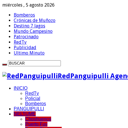
miércoles , 5 agosto 2026
Bomberos
Crónicas de Muñozo
Destino 7 lagos
Mundo Campesino
Patrocinado
RedTv
Publicidad
Ultimo Minuto
RedPanguipulli Agenc
INICIO
RedTv
Policial
Bomberos
PANGUIPULLI
NELTUME
Choshuenco
Puerto Fuy