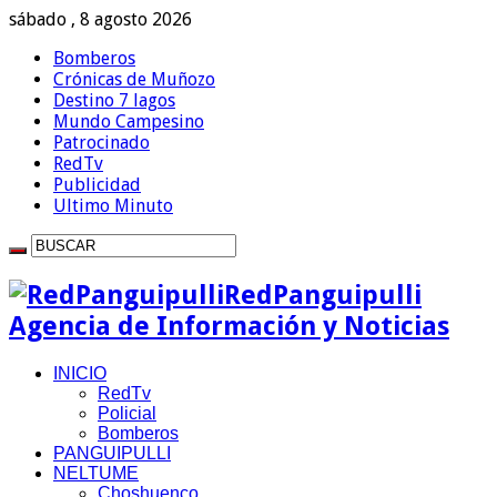
sábado , 8 agosto 2026
Bomberos
Crónicas de Muñozo
Destino 7 lagos
Mundo Campesino
Patrocinado
RedTv
Publicidad
Ultimo Minuto
RedPanguipulli
Agencia de Información y Noticias
INICIO
RedTv
Policial
Bomberos
PANGUIPULLI
NELTUME
Choshuenco