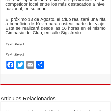
competidor local entre los más destacados a nivel
nacional, en su edad.
El próximo 13 de Agosto, el Club realizará una rifa
a beneficio de Kevin para costear parte del viaje.
Ésta se realizará desde las 16 horas en el mismo
Gimnasio del Club, en calle Sigisfredo.
Kevin Mera 1
Kevin Mera 2
F
T
E
C
ac
wi
m
o
e
tt
ai
m
b
er
l
p
o
ar
Articulos Relacionados
o
ti