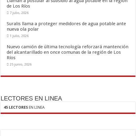
k
r
Llaman a postular al subsidio al agua potable en la región
de Los Ríos
7 julio, 2026
Suralis llama a proteger medidores de agua potable ante
nueva ola polar
1 julio, 2026
Nuevo camión de última tecnología reforzará mantención
del alcantarillado en once comunas de la región de Los
Ríos
25 junio, 2026
LECTORES EN LINEA
45 LECTORES
EN LINEA