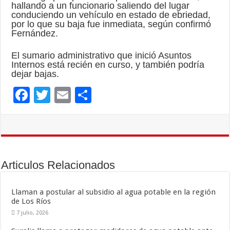
hallando a un funcionario saliendo del lugar
conduciendo un vehículo en estado de ebriedad,
por lo que su baja fue inmediata, según confirmó
Fernández.
El sumario administrativo que inició Asuntos
Internos está recién en curso, y también podría
dejar bajas.
F
T
E
C
ac
wi
m
o
e
tt
ai
m
b
er
l
p
o
ar
Articulos Relacionados
o
ti
k
r
Llaman a postular al subsidio al agua potable en la región
de Los Ríos
7 julio, 2026