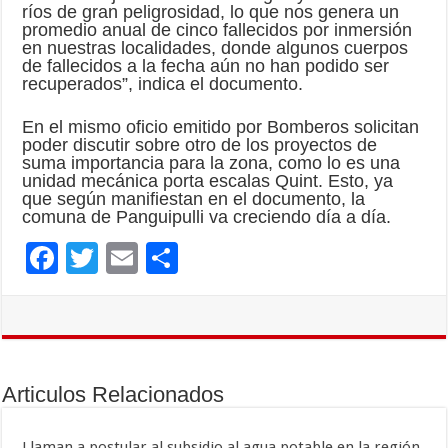
ríos de gran peligrosidad, lo que nos genera un
promedio anual de cinco fallecidos por inmersión
en nuestras localidades, donde algunos cuerpos
de fallecidos a la fecha aún no han podido ser
recuperados”, indica el documento.
En el mismo oficio emitido por Bomberos solicitan
poder discutir sobre otro de los proyectos de
suma importancia para la zona, como lo es una
unidad mecánica porta escalas Quint. Esto, ya
que según manifiestan en el documento, la
comuna de Panguipulli va creciendo día a día.
F
T
E
C
ac
wi
m
o
e
tt
ai
m
b
er
l
p
o
ar
Articulos Relacionados
o
ti
Llaman a postular al subsidio al agua potable en la región