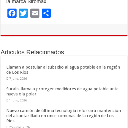
la marca Siromax.
F
T
E
C
ac
wi
m
o
e
tt
ai
m
b
er
l
p
o
ar
Articulos Relacionados
o
ti
k
r
Llaman a postular al subsidio al agua potable en la región
de Los Ríos
7 julio, 2026
Suralis llama a proteger medidores de agua potable ante
nueva ola polar
1 julio, 2026
Nuevo camión de última tecnología reforzará mantención
del alcantarillado en once comunas de la región de Los
Ríos
25 junio, 2026