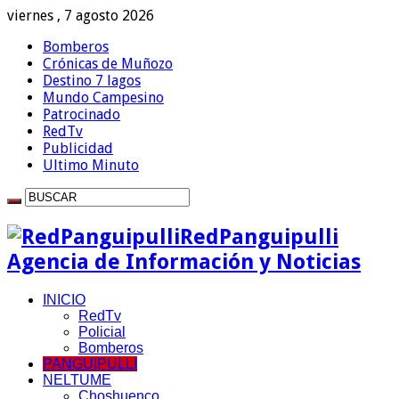
viernes , 7 agosto 2026
Bomberos
Crónicas de Muñozo
Destino 7 lagos
Mundo Campesino
Patrocinado
RedTv
Publicidad
Ultimo Minuto
RedPanguipulli
Agencia de Información y Noticias
INICIO
RedTv
Policial
Bomberos
PANGUIPULLI
NELTUME
Choshuenco